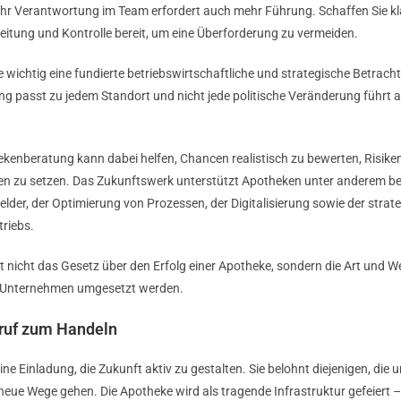
 Verantwortung im Team erfordert auch mehr Führung. Schaffen Sie klar
leitung und Kontrolle bereit, um eine Überforderung zu vermeiden.
wie wichtig eine fundierte betriebswirtschaftliche und strategische Betrac
tung passt zu jedem Standort und nicht jede politische Veränderung führt
ekenberatung kann dabei helfen, Chancen realistisch zu bewerten, Risiken
äten zu setzen. Das Zukunftswerk unterstützt Apotheken unter anderem bei
lder, der Optimierung von Prozessen, der Digitalisierung sowie der strat
riebs.
nicht das Gesetz über den Erfolg einer Apotheke, sondern die Art und We
n Unternehmen umgesetzt werden.
fruf zum Handeln
ne Einladung, die Zukunft aktiv zu gestalten. Sie belohnt diejenigen, die
ue Wege gehen. Die Apotheke wird als tragende Infrastruktur gefeiert – nu