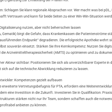
llen: Schlagen Sie klare regionale Absprachen vor. Wer macht was bei pDL
afft Vertrauen und kann für beide Seiten zu einer Win-Win-Situation werd
 Digitalisierung nutzen, aber nicht beherrschen lassen
PA, Gematik) birgt die Gefahr, dass Krankenkassen die Patientenströme stä
ausführenden Endpunkt“ degradieren. Die erfolgreiche Apotheke wehrt si
lbst souverän einsetzt. Stärken Sie Ihre Kernkompetenz: Nutzen Sie digita
 die Arzneimitteltherapiesicherheit (AMTS) zu optimieren und zu dokumen
cher Akteur sichtbar: Positionieren Sie sich als unverzichtbarer Experte in d
 sich auf die technische Abwicklung reduzieren zu lassen.
twickler: Kompetenzen gezielt aufbauen
e erweiterte Vertretungsbefugnis für PTA, erfordern eine Weiterentwick
ndern eine Investition in die Zukunft. Investieren Sie in Qualifikation: Prax
strukturen stärken nicht nur Ihr Team, sondern schaffen auch die notwe
profitabel anbieten zu können.