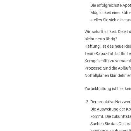
Die erfolgreichste Apot
Möglichkeit einer kühl
stellen Sie sich die e
Wirtschaftlichkeit: Deckt
bleibt netto übrig?
Haftung: Ist das neue Ris
Team-Kapazität: Ist Ihr Te
Kerngeschäft zu vernach
Prozesse: Sind die Abläu
Notfallplänen klar definier
Zurückhaltung ist hier ke
Der proaktive Netzwer
Die Ausweitung der Kom
kommt. Die zukunftsfäh
Suchen Sie das Gespräc
sondern als arbeitstei