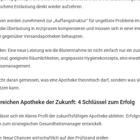
ochene Entlastung direkt wieder aufzehren.
en werden zunehmend zur „Auffangstruktur“ für ungelöste Probleme im 
 die Überlastung in Arztpraxen kompensieren und müssen sich in einer i
se gegenüber Versandapotheken behaupten.
n: Eine neue Leistung wie die Blutentnahme ist nicht einfach nur ein zusä
onal, geeignete Räumlichkeiten, angepasste Hygienekonzepte, eine erweit
zessmanagement.
nicht daran gemessen, was eine Apotheke theoretisch darf, sondern was sie
tzen kann.
lgreichen Apotheke der Zukunft: 4 Schlüssel zum Erfolg
sst sich ein klares Profil der zukunftsfähigen Apotheke ableiten. Erfolgre
 zum strategischen Gesundheitsmanager entwickelt.
: Neue Chancen wirtschaftlich auf den Prüfstand stellen