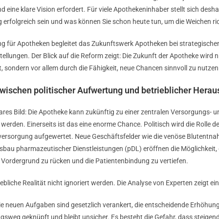
 eine klare Vision erfordert. Für viele Apothekeninhaber stellt sich desha
erfolgreich sein und was können Sie schon heute tun, um die Weichen rich
 für Apotheken begleitet das Zukunftswerk Apotheken bei strategischen
llungen. Der Blick auf die Reform zeigt: Die Zukunft der Apotheke wird nic
sondern vor allem durch die Fähigkeit, neue Chancen sinnvoll zu nutzen
Zwischen politischer Aufwertung und betrieblicher Hera
lares Bild: Die Apotheke kann zukünftig zu einer zentralen Versorgungs- u
erden. Einerseits ist das eine enorme Chance. Politisch wird die Rolle de
rversorgung aufgewertet. Neue Geschäftsfelder wie die venöse Blutentna
au pharmazeutischer Dienstleistungen (pDL) eröffnen die Möglichkeit, di
 Vordergrund zu rücken und die Patientenbindung zu vertiefen.
iebliche Realität nicht ignoriert werden. Die Analyse von Experten zeigt ei
ie neuen Aufgaben sind gesetzlich verankert, die entscheidende Erhöhung
sweg geknüpft und bleibt unsicher. Es besteht die Gefahr, dass steigen