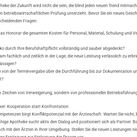
heke der Zukunft wird nicht die sein, die blind jeden neuen Trend mitmacht
en betriebswirtschaftlichen Prüfung unterzieht. Bevor Sie ein neues Gesch
ntscheidenden Fragen:
 das Honorar die gesamten Kosten für Personal, Material, Schulung und 
iko durch Ihre Berufshaftpflicht vollständig und sauber abgedeckt?
am fachlich und zeitlich in der Lage, die neue Leistung verlässlich zu erb
lässigen?
fe von der Terminvergabe über die Durchführung bis zur Dokumentation u
t?
in Zeichen von Verweigerung, sondern von professioneller Betriebsführun
ker: Kooperation statt Konfrontation
petenzen birgt Konfliktpotenzial mit der Ärzteschaft. Warten Sie nicht, 
ige Apotheke sucht aktiv den Dialog und positioniert sich als Partner. B
h mit den Ärzten in Ihrer Umgebung. Stellen Sie die neuen Leistungen ni
lige Ergänzung zur Entlastung der Praxen vor.