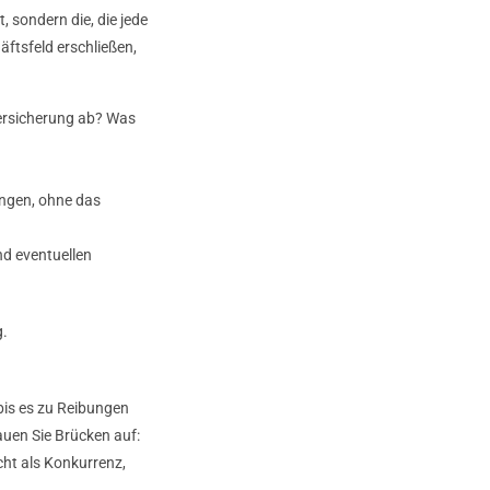
, sondern die, die jede
äftsfeld erschließen,
Versicherung ab? Was
ringen, ohne das
nd eventuellen
g.
bis es zu Reibungen
auen Sie Brücken auf:
cht als Konkurrenz,