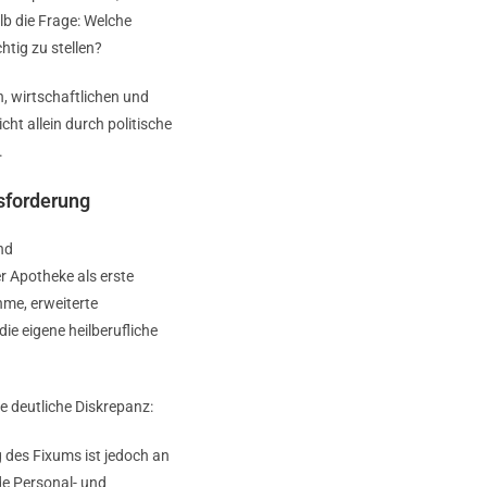
lb die Frage: Welche
tig zu stellen?
, wirtschaftlichen und
ht allein durch politische
.
usforderung
nd
r Apotheke als erste
hme, erweiterte
e eigene heilberufliche
ne deutliche Diskrepanz:
 des Fixums ist jedoch an
de Personal- und