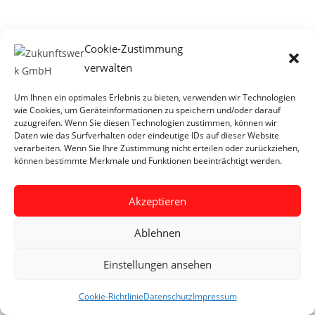
Wir haben mit Google einen Vertrag zur Auftragsverarbeitung
Cookie-Zustimmung
abgeschlossen und setzen die strengen Vorgaben der
verwalten
deutschen Datenschutzbehörden bei der Nutzung von Google
Analytics vollständig um.
Um Ihnen ein optimales Erlebnis zu bieten, verwenden wir Technologien
wie Cookies, um Geräteinformationen zu speichern und/oder darauf
zuzugreifen. Wenn Sie diesen Technologien zustimmen, können wir
Daten wie das Surfverhalten oder eindeutige IDs auf dieser Website
verarbeiten. Wenn Sie Ihre Zustimmung nicht erteilen oder zurückziehen,
können bestimmte Merkmale und Funktionen beeinträchtigt werden.
Akzeptieren
Ablehnen
rkus Kahler
Einstellungen ansehen
Ronn
0 4409 727 300 3
Telefon:
0 4
render Gesellschafter
Cookie-Richtlinie
Datenschutz
Impressum
geschäftsführend